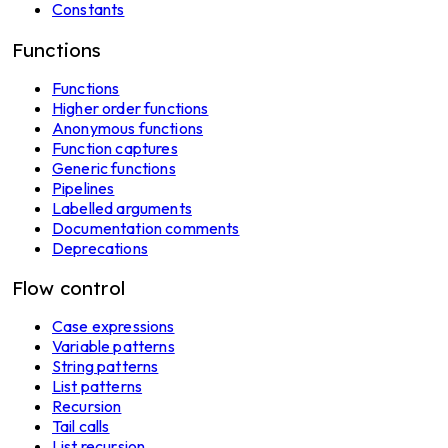
Constants
Functions
Functions
Higher order functions
Anonymous functions
Function captures
Generic functions
Pipelines
Labelled arguments
Documentation comments
Deprecations
Flow control
Case expressions
Variable patterns
String patterns
List patterns
Recursion
Tail calls
List recursion