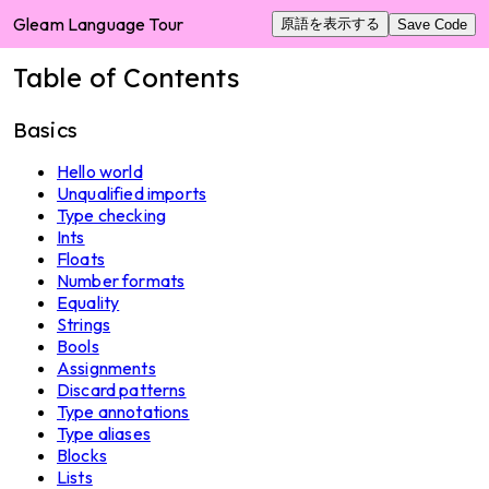
Gleam Language Tour
原語を表示する
Save Code
Table of Contents
Basics
Hello world
Unqualified imports
Type checking
Ints
Floats
Number formats
Equality
Strings
Bools
Assignments
Discard patterns
Type annotations
Type aliases
Blocks
Lists