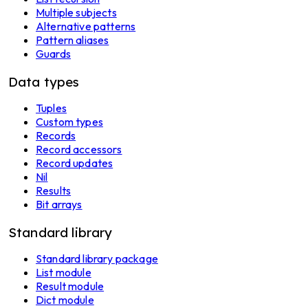
Multiple subjects
Alternative patterns
Pattern aliases
Guards
Data types
Tuples
Custom types
Records
Record accessors
Record updates
Nil
Results
Bit arrays
Standard library
Standard library package
List module
Result module
Dict module