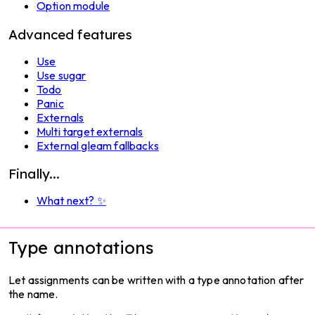
Option module
Advanced features
Use
Use sugar
Todo
Panic
Externals
Multi target externals
External gleam fallbacks
Finally...
What next? ✨
Type annotations
Let assignments can be written with a type annotation after
the name.